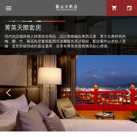
菁英天際套房
現代化設備與個人精選衛浴用品，設計風格融合東西元素，東方古典特色的
梅、蘭、竹、菊花鳥壁畫搭配西式淡雅暖色系沙發組，配合窗外山水怡人景
緻，是您舒緩情緒的最佳選擇，並享有菁英房貴賓獨享貼心禮遇。
1 / 3