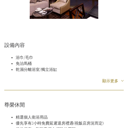
設備內容
浴巾/毛巾
免治馬桶
乾濕分離浴室/獨立浴缸
中央空調
顯示更多
衣櫃/電子保險箱
電話/吹風機
免費光纖無線寬頻網路
平面液晶電視
尊榮休閒
付費電視/電影頻道
迷你冰箱
精選個人衛浴用品
電熱水壺
優先享有2小時免費延遲退房禮遇(視飯店房況而定)
免費咖啡及茶包