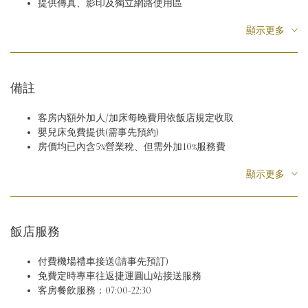
提供傳真、影印及獨立網路使用區
每日客房內礦泉水
客用拖鞋
顯示更多
電子磅秤
LED手電筒
舒適浴袍(套房以上)
免費每日停車服務
備註
每日客房清潔
客房内額外加人/加床每晚費用依飯店規定收取
嬰兒床免費提供(需事先預約)
房價均已內含5%營業稅、但需外加10%服務費
房價若有變動，恕不另行通知
顯示更多
住房時間：下午三點以後/退房時間：上午十一點以前
如有宗教信仰之特殊需求敬請提前告知。
飯店服務
付費機場禮車接送(請事先預訂)
免費定時專車往返捷運圓山站接送服務
客房餐飲服務：07:00-22:30
全館免費無線上網服務