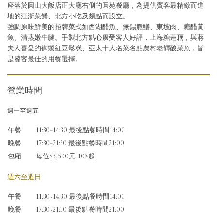
座落於圓山大飯店正大廳右側的圓苑餐廳，為提供賓客最精緻而道
地的江浙菜餚、北方小吃及麵點而設立。
強調原味鮮美的招牌菜式如西湖醋魚、無錫脆鱔、東坡肉、糖醋黃
魚、清蒸嫩牛腱。手製北方點心廣受客人好評，上海糖蓮藕，與蔣
夫人喜愛的御製紅豆鬆糕、亞太十大名菜名點農村老罈酸菜魚，皆
是饕客最佳的用餐選擇。
營業時間
週一至週五
午餐
11:30~14:30 最後點餐時間14:00
晚餐
17:30~21:30 最後點餐時間21:00
包廂
每位$3,500元+10%起
週六至週日
午餐
11:30~14:30 最後點餐時間14:00
晚餐
17:30~21:30 最後點餐時間21:00