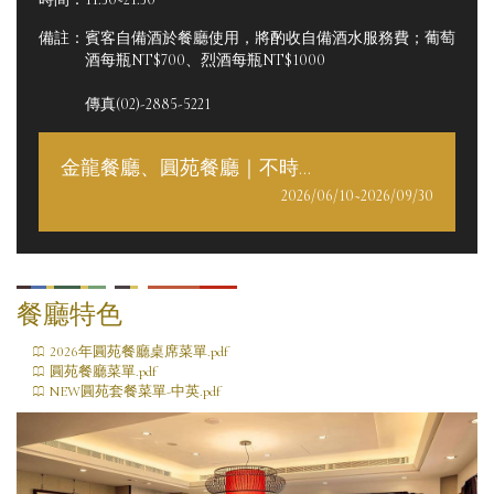
備註：賓客自備酒於餐廳使用，將酌收自備酒水服務費；葡萄
酒每瓶NT$700、烈酒每瓶NT$1000
傳真(02)-2885-5221
金龍餐廳、圓苑餐廳｜不時不
食・沁夏旬味
2026/06/10~2026/09/30
餐廳特色
2026年圓苑餐廳桌席菜單.pdf
圓苑餐廳菜單.pdf
NEW圓苑套餐菜單-中英.pdf